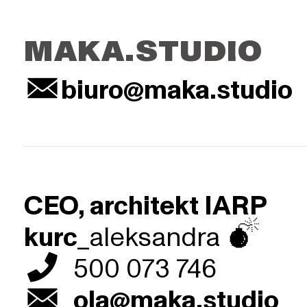
MAKA.STUDIO
︎
biuro@maka.studio
CEO, architekt IARP
kurc
_aleksandra ︎
︎
500
073 746
︎
ola@maka.studio