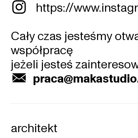
︎
https://www.insta
Cały czas jesteśmy otw
współpracę
jeżeli jesteś zainteres
︎
praca@makastudio.
architekt