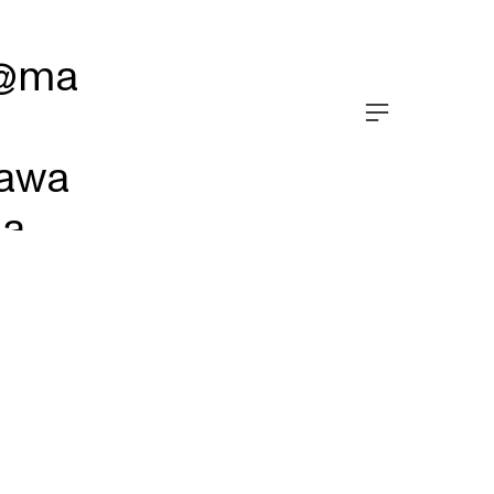
@ma
︎
awa
na