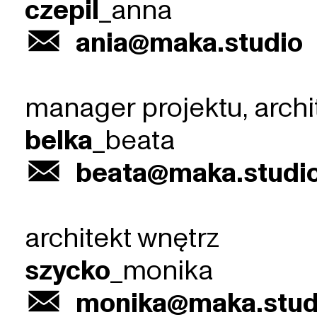
czepil
_anna
︎
ania@maka.studio
manager projektu, archi
belka
_beata
︎
beata@maka.studi
architekt wnętrz
szycko
_monika
︎
monika@maka.stud