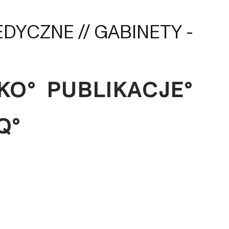
KO°
PUBLIKACJE°
Q°