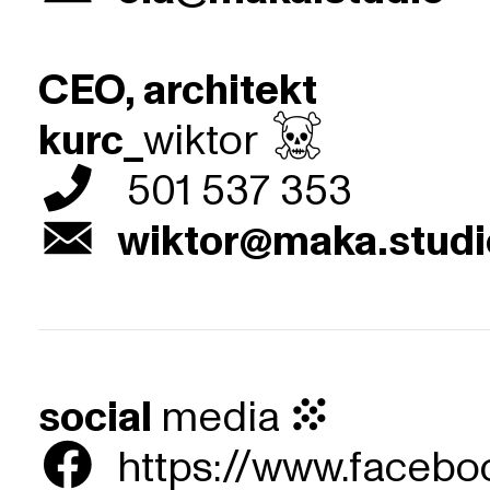
CEO, architekt
kurc_
wiktor ︎
︎
501 537 353
︎
wiktor@maka.studi
social
media︎
︎
https://www.faceb