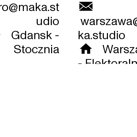
ro@maka.st
︎
udio
warszawa
 Gdansk -
ka.studio
Stocznia
︎ Warsz
- Elektoral