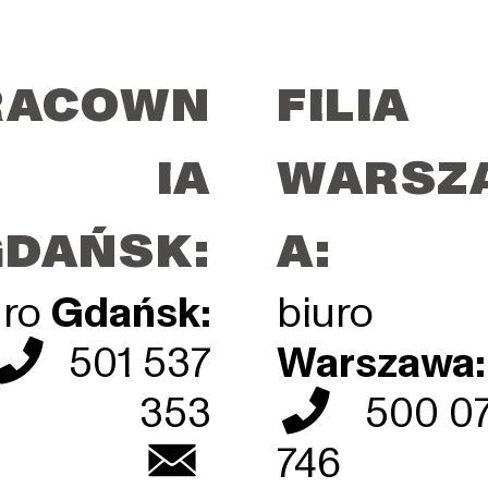
RACOWN
FILIA
IA
WARSZ
GDAŃSK:
A:
uro
Gdańsk
:
biuro
︎
501 537
Warszawa:
353
︎ 500 0
︎
746