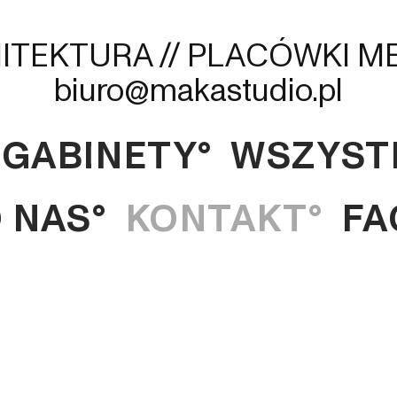
GABINETY°
WSZYST
 NAS°
KONTAKT°
FA