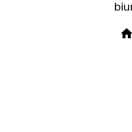
biu
︎