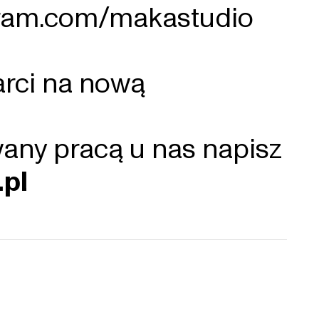
gram.com/makastudio
arci na nową
owany pracą u nas napisz
pl